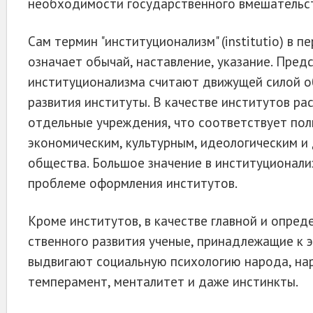
необходимости государственного вмешательст
Сам термин "институционализм" (institutio) в п
означает обычай, наставление, указание. Пред
институционализма считают движущей силой 
развития институ­ты. В качестве институтов р
отдельные учреждения, что соответствует пол
экономическим, культурным, идеологиче­ским и
общества. Большое значение в институционали
проблеме оформле­ния институтов.
Кроме институтов, в качестве главной и опре
ственного развития ученые, принадлежащие к 
вы­двигают социальную психологию народа, на
темпера­мент, менталитет и даже инстинкты.