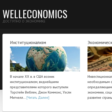
WELLECONOMICS
ДОСТУПНО О ЭКОНОМИКЕ
Институционализм
Экономическ
В начале XX в. в США возник
Инвестиционная
институционализм, виднейшими
необходимым ф
представителями которого выступили
определяющим 
Торстейн Веблен, Джон Коммонс, Уэсли
экономики, соц
Митчелл…
[Читать Далее]
развитие стра