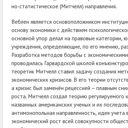
но-статистичес­кое (Митчелл) направления.
Веблен является основоположником институцио
основу экономики с действием психологическо
основной упор делал на правовые категории, ю
учреждения, определяющие, по его мнению, раз
Разработка методов борьбы с экономическими
проводилась Гарвардской школой конъюнктуров
теоретик Митчелл ставил задачу создания мет
экономических кризисов. В его теории отсутст
а кризис был заменён рецессией — плавным сн
роста. Митчелл создал теорию регулируемого 
названных американских ученых и их последо
антимонопольная направленность, идея учета 
экономический рост всей совокупности общес