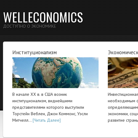
WELLECONOMICS
ДОСТУПНО О ЭКОНОМИКЕ
Институционализм
Экономическ
В начале XX в. в США возник
Инвестиционная
институционализм, виднейшими
необходимым ф
представителями которого выступили
определяющим 
Торстейн Веблен, Джон Коммонс, Уэсли
экономики, соц
Митчелл…
[Читать Далее]
развитие стра