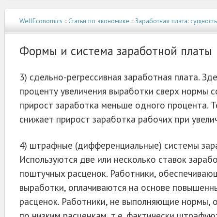
WellEconomics
::
Статьи по экономике
::
Заработная плата: сущност
Формы и система заработной платы
3) сдельно-регрессивная заработная плата. Зд
проценту увеличения выработки сверх нормы 
прирост заработка меньше одного процента. 
снижает при­рост заработка рабочих при увели
4) штрафные (дифференциальные) системы зар
Используются две или несколько ставок зараб
поштучных расценок. Работники, обеспечиваю
выра­ботки, оплачиваются на основе повышен
расценок. Работники, не выполняющие нор­мы,
по низким расценкам, т.е. фактически штрафую