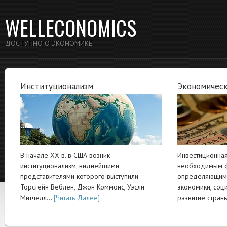
WELLECONOMICS
ДОСТУПНО О ЭКОНОМИКЕ
Институционализм
Экономическ
В начале XX в. в США возник
Инвестиционная
институционализм, виднейшими
необходимым ф
представителями которого выступили
определяющим 
Торстейн Веблен, Джон Коммонс, Уэсли
экономики, соц
Митчелл…
[Читать Далее]
развитие стра