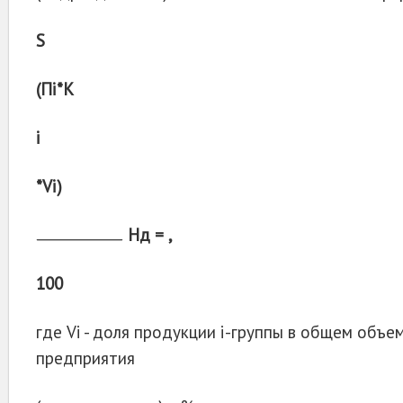
S
(Пi*К
і
*Vi)
Нд = ,
100
где Vi - доля продукции i-группы в общем объ
предприятия