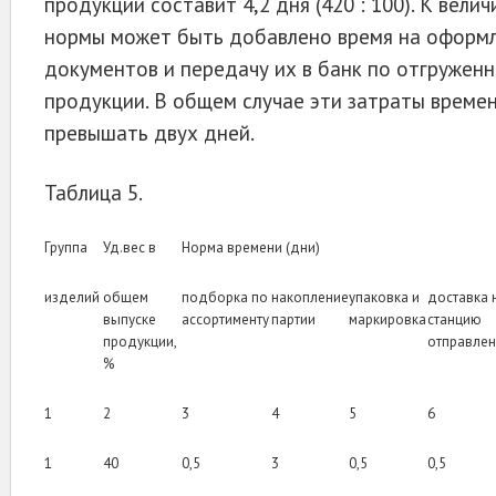
продукции составит 4,2 дня (420 : 100). К велич
нормы может быть добавлено время на оформл
документов и передачу их в банк по отгруженн
продукции. В общем случае эти затраты време
превышать двух дней.
Таблица 5.
Группа
Уд.вес в
Норма времени (дни)
изделий
общем
подборка по
накопление
упаковка и
доставка 
выпуске
ассортименту
партии
маркировка
станцию
продукции,
отправле
%
1
2
3
4
5
6
1
40
0,5
3
0,5
0,5