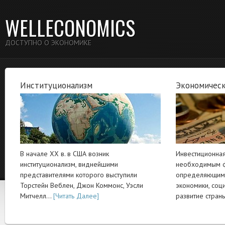
WELLECONOMICS
ДОСТУПНО О ЭКОНОМИКЕ
Институционализм
Экономическ
В начале XX в. в США возник
Инвестиционная
институционализм, виднейшими
необходимым ф
представителями которого выступили
определяющим 
Торстейн Веблен, Джон Коммонс, Уэсли
экономики, соц
Митчелл…
[Читать Далее]
развитие стра