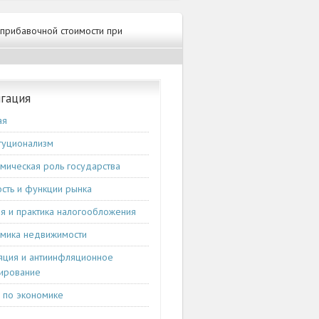
 прибавочной стоимости при
гация
ая
туционализм
мическая роль государства
сть и функции рынка
я и практика налогообложения
мика недвижимости
ция и антиинфляционное
ирование
и по экономике