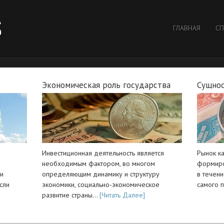
S
ГЛАВНАЯ
СП
Экономическая роль государства
Сущнос
Инвестиционная деятельность является
Рынок к
необходимым фактором, во многом
формиро
ли
определяющим динамику и структуру
в течен
сли
экономики, социально-экономическое
самого 
развитие страны…
[Читать Далее]