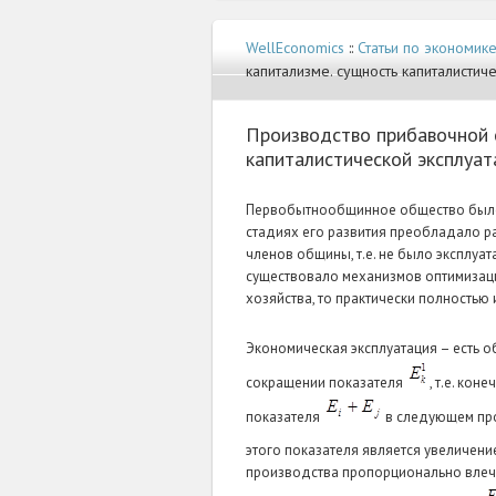
WellEconomics
::
Статьи по экономик
капитализме. сущность капиталистиче
Производство прибавочной 
капиталистической эксплуат
Первобытнообщинное общество было 
стадиях его развития преобладало р
членов общины, т.е. не было эксплуат
существовало механизмов оптимизаци
хозяйства, то практически полностью 
Экономическая эксплуатация – есть 
сокращении показателя
, т.е. ко
показателя
в следующем про
этого показателя является увеличен
производства пропорционально влече