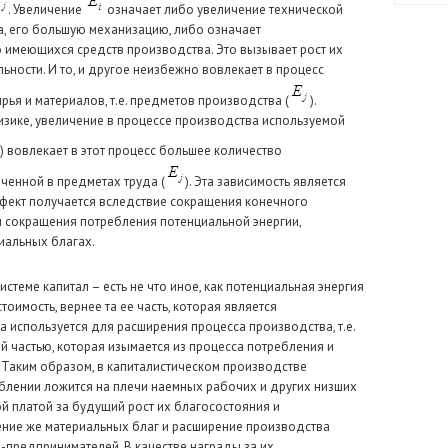
. Увеличение
означает либо увеличение технической
, его большую механизацию, либо означает
имеющихся средств производства. Это вызывает рост их
ьности. И то, и другое неизбежно вовлекает в процесс
ья и материалов, т.е. предметов производства (
).
изике, увеличение в процессе производства используемой
) вовлекает в этот процесс большее количество
ченной в предметах труда (
). Эта зависимость является
фект получается вследствие сокращения конечного
ем сокращения потребления потенциальной энергии,
иальных благах.
стеме капитал – есть не что иное, как потенциальная энергия
оимость, вернее та ее часть, которая является
а используется для расширения процесса производства, т.е.
ой частью, которая изымается из процесса потребления и
 Таким образом, в капиталистическом производстве
блении ложится на плечи наемных рабочих и других низших
ой платой за будущий рост их благосостояния и
ение же материальных благ и расширение производства
-предпринимателей. В качестве награды за их