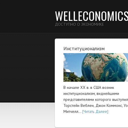
WELLECONOMIC
ДОСТУПНО О ЭКОНОМИКЕ
Институционализм
В начале XX в. в США возник
институционализм, виднейшими
представителями которого выступи
Торстейн Веблен, Джон Коммонс, Уэ
Митчелл…
[Читать Далее]