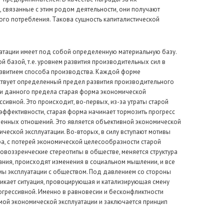
, связанные с этим родом деятельности, они получают
ого потребления. Такова сущность капиталистической
атации имеет под собой определенную материальную базу.
й базой, т.е. уровнем развития производительных сил в
развитием способа производства. Каждой форме
ствует определенный предел развития производительного
и данного предела старая форма экономической
сивной. Это происходит, во-первых, из-за утраты старой
эффективности, старая форма начинает тормозить прогресс
енных отношений. Это является объективной экономической
еской эксплуатации. Во-вторых, в силу вступают мотивы
а, с потерей экономической целесообразности старой
воззренческие стереотипы в обществе, меняется структура
ния, происходят изменения в социальном мышлении, и все
мы эксплуатации с обществом. Под давлением со стороны
икает ситуация, провоцирующая и катализирующая смену
огрессивной. Именно в равновесии и бесконфликтности
ой экономической эксплуатации и заключается принцип