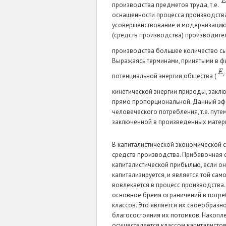
производства предметов труда, т.е.
оснащенности процесса производства
усовершенствование и модернизацию 
(средств производства) производител
производства большее количество сыр
Выражаясь терминами, принятыми в ф
потенциальной энергии общества (
кинетической энергии природы, заклю
прямо пропорциональной. Данный эф
человеческого потребления, т.е. пут
заключенной в произведенных матер
В капиталистической экономической си
средств производства. Прибавочная ст
капиталистической прибылью, если он
капитализируется, и является той сам
вовлекается в процесс производства.
основное бремя ограничений в потре
классов. Это является их своеобразн
благосостояния их потомков. Накопл
осуществляется классом капиталистов