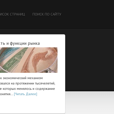
ИСОК СТРАНИЦ
ПОИСК ПО САЙТУ
ть и функции рынка
ак экономический механизм
вался на протяжении тысячелетий,
ие которых менялось и содержание
понятия…
[Читать Далее]