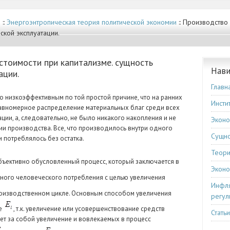
е
::
Энергоэнтропическая теория политической экономии
:: Производство
ской эксплуатации.
стоимости при капитализме. сущность
Нави
ации.
Главн
низкоэффективным по той простой причине, что на ранних
Инсти
авномерное распределение материальных благ среди всех
ации, а, следовательно, не было никакого накопления и не
Эконо
и производства. Все, что производилось внутри одного
Сущно
и потреблялось без остатка.
Теори
объективно обусловленный процесс, который заключается в
Эконо
нечного человеческого потребления с целью увеличения
Инфля
изводственном цикле. Основным способом увеличения
регул
ие
, т.к. увеличение или усовершенствование средств
Стать
т за собой увеличение и вовлекаемых в процесс