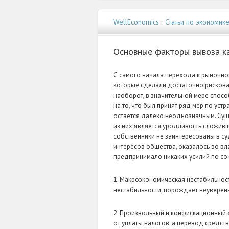
WellEconomics
::
Статьи по экономик
Основные факторы вывоза к
С самого начала перехода к рыночно
которые сделали достаточно рискова
наоборот, в значительной мере спос
на то, что был принят ряд мер по уст
остается далеко неоднозначным. Суще
из них является уродливость сложивш
собственники не заинтересованы в су
интересов общества, оказалось во вл
предпринимало никаких усилий по со
1. Макроэкономическая нестабильнос
нестабильности, порождает неуверенн
2. Произвольный и конфискационный 
от уплаты налогов, а перевод средст