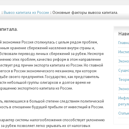
е
::
Вывоз капитала из России
:: Основные факторы вывоза капитала.
апитала.
Нави
й экономике Россия столкнулась с целым рядом проблем,
Главн
нным хранение сбережений населения внутри страны и,
Инсти
обствовали переводу личных сбережений за рубеж. Несмотря
ранению этих проблем, качество реформ в этом направлении
Эконо
ствует ряд причин экспорта капитала из России. Но главной
Сущно
егося в России экономического механизма, при котором
дьбе своего предприятия. Государство, как представитель
Теори
асти небольшой группы олигархов и долгое время не
кращению экспортного капитала из России.
Эконо
Инфля
ть, являющаяся в большой степени следствием политической
регул
ость в отношении будущей прибыли от инвестиций в России.
Стать
характер системы налогообложения способствует уклонению
в за рубеж позволяет легко укрывать их от налоговых