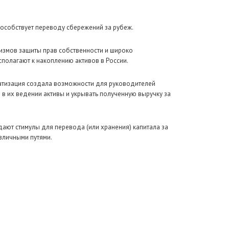
пособствует переводу сбережений за рубеж.
низмов защиты прав собственности и широко
полагают к накоплению активов в России.
иватизация создала возможности для руководителей
в их ведении активы и укрывать полученную выручку за
ают стимулы для перевода (или хранения) капитала за
зличными путями.