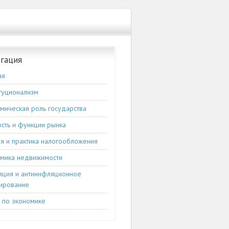
гация
ая
туционализм
мическая роль государства
сть и функции рынка
я и практика налогообложения
мика недвижимости
ция и антиинфляционное
ирование
и по экономике