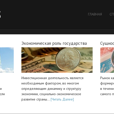
S
ГЛАВНАЯ
СП
Экономическая роль государства
Сущнос
Инвестиционная деятельность является
Рынок к
необходимым фактором, во многом
формиро
ли
определяющим динамику и структуру
в течен
сли
экономики, социально-экономическое
самого 
развитие страны…
[Читать Далее]