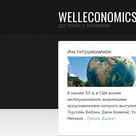
WELLECONOMIC
ДОСТУПНО О ЭКОНОМИКЕ
Институционализм
В начале XX в. в США возник
институционализм, виднейшими
представителями которого выступи
Торстейн Веблен, Джон Коммонс, Уэ
Митчелл…
[Читать Далее]