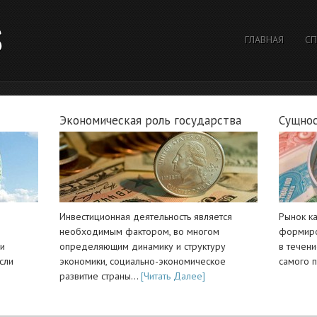
S
ГЛАВНАЯ
СП
Экономическая роль государства
Сущнос
Инвестиционная деятельность является
Рынок к
необходимым фактором, во многом
формиро
ли
определяющим динамику и структуру
в течен
сли
экономики, социально-экономическое
самого 
развитие страны…
[Читать Далее]