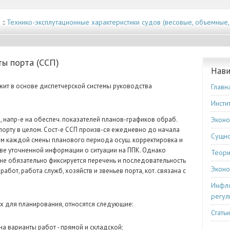
е
::
Технико-эксплутационные характеристики судов (весовые, объемные,
ты порта (ССП)
Нави
ежит в основе диспетчерской системы руководства
Главн
Инсти
 напр-е на обеспеч. показателей планов-графиков обраб.
Эконо
порту в целом. Сост-е ССП произв-ся ежедневно до начала
Сущно
лом каждой смены планового периода осущ. корректировка и
ве уточненной информации о ситуации на ППК. Однако
Теори
ане обязательно фиксируется перечень и последовательность
Эконо
абот, работа служб, хозяйств и звеньев порта, кот. связана с
Инфля
регул
ых для планирования, относятся следующие:
Стать
а варианты работ - прямой и складской;