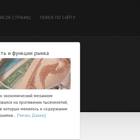
ИСОК СТРАНИЦ
ПОИСК ПО САЙТУ
ть и функции рынка
ак экономический механизм
вался на протяжении тысячелетий,
ие которых менялось и содержание
понятия…
[Читать Далее]