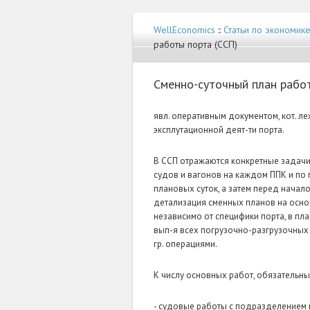
WellEconomics
::
Статьи по экономик
работы порта (ССП)
Сменно-суточный план рабо
явл. оперативным документом, кот. л
эксплутационной деят-ти порта.
В ССП отражаются конкретные задачи,
судов и вагонов на каждом ППК и по 
плановых суток, а затем перед нача
детализация сменных планов на осно
независимо от специфики порта, в пл
вып-я всех погрузочно-разгрузочных р
гр. операциями.
К числу основных работ, обязательн
- судовые работы с подразделением н