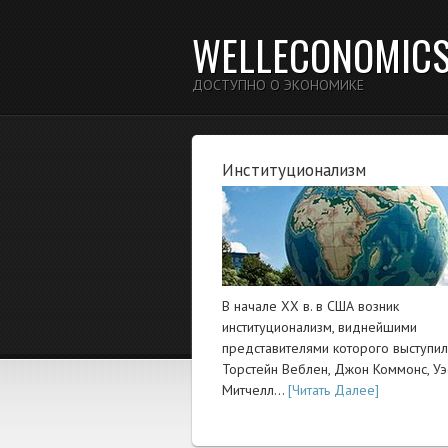
WELLECONOMIC
ДОСТУПНО О ЭКОНОМИКЕ
Институционализм
В начале XX в. в США возник
институционализм, виднейшими
представителями которого выступи
Торстейн Веблен, Джон Коммонс, Уэ
Митчелл…
[Читать Далее]