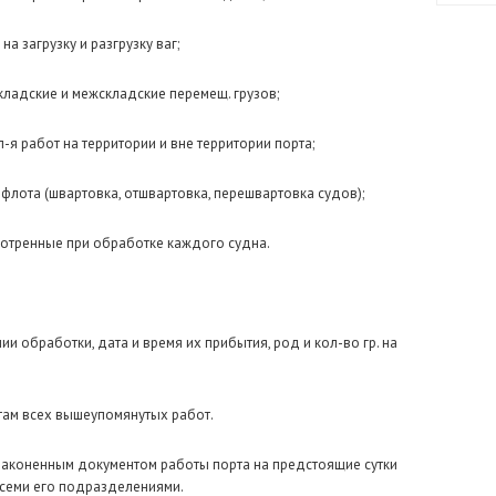
а загрузку и разгрузку ваг;
кладские и межскладские перемещ. грузов;
-я работ на территории и вне территории порта;
флота (швартовка, отшвартовка, перешвартовка судов);
мотренные при обработке каждого судна.
ии обработки, дата и время их прибытия, род и кол-во гр. на
там всех вышеупомянутых работ.
законенным документом работы порта на предстоящие сутки
всеми его подразделениями.