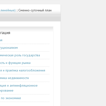
 линейные)
:: Сменно-суточный план
гация
ая
туционализм
мическая роль государства
сть и функции рынка
я и практика налогообложения
мика недвижимости
ция и антиинфляционное
ирование
и по экономике