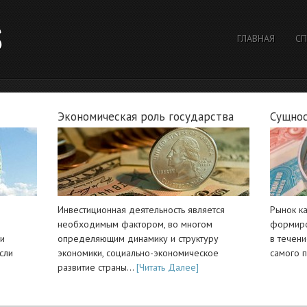
S
ГЛАВНАЯ
СП
Экономическая роль государства
Сущнос
Инвестиционная деятельность является
Рынок к
необходимым фактором, во многом
формиро
ли
определяющим динамику и структуру
в течен
сли
экономики, социально-экономическое
самого 
развитие страны…
[Читать Далее]