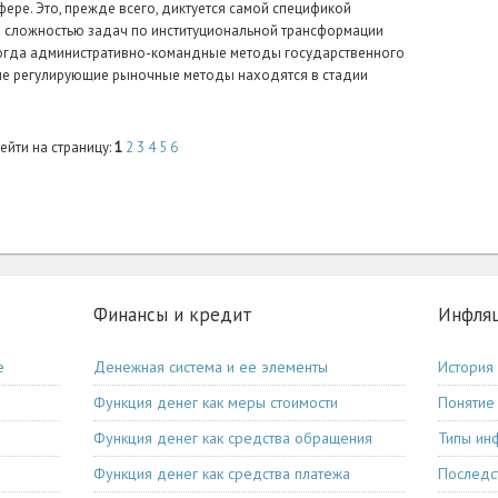
фере. Это, прежде всего, диктуется самой спецификой
и сложностью задач по институциональной трансформации
когда административно-командные методы государственного
ные регулирующие рыночные методы находятся в стадии
ейти на страницу:
1
2
3
4
5
6
Финансы и кредит
Инфля
е
Денежная система и ее элементы
История
Функция денег как меры стоимости
Понятие
Функция денег как средства обращения
Типы ин
Функция денег как средства платежа
Последс