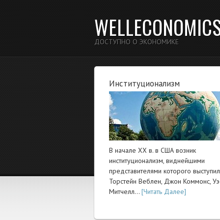
WELLECONOMIC
ДОСТУПНО О ЭКОНОМИКЕ
Институционализм
В начале XX в. в США возник
институционализм, виднейшими
представителями которого выступи
Торстейн Веблен, Джон Коммонс, Уэ
Митчелл…
[Читать Далее]