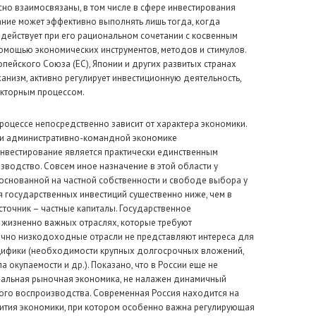
но взаимосвязаны, в том числе в сфере инвестирования
ание может эффективно выполнять лишь тогда, когда
ействует при его рациональном сочетании с косвенным
омощью экономических инструментов, методов и стимулов.
опейского Союза (ЕС), Японии и других развитых странах
анизм, активно регулирует инвестиционную деятельность,
акторным процессом.
роцессе непосредственно зависит от характера экономики.
 и административно-командной экономике
нвестирование является практически единственным
водство. Совсем иное назначение в этой области у
 основанной на частной собственности и свободе выбора у
 государственных инвестиций существенно ниже, чем в
сточник – частные капиталы. Государственное
х жизненно важных отраслях, которые требуют
ычно низкодоходные отрасли не представляют интереса для
ецифики (необходимости крупных долгосрочных вложений,
 окупаемости и др.). Показано, что в России еще не
альная рыночная экономика, не налажен динамичный
ого воспроизводства. Современная Россия находится на
вития экономики, при котором особенно важна регулирующая