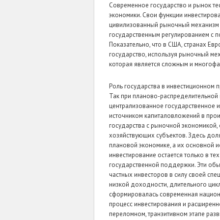
Современное государство и рынок тес
экономики. Свои функции инвестиров
цивилизованный рыночный механизм д
государственным регулированием с п
Показательно, что в США, странах Евр
государство, используя рыночный мех
которая является сложным и многоф
Роль государства в инвестиционном п
Так при планово-распределительной
централизованное государственное и
источником капиталовложений в произ
государства с рыночной экономикой,
хозяйствующих субъектов. Здесь доля
плановой экономике, а их основной и
инвестирование остается только в те
государственной поддержки. Эти об
частных инвесторов в силу своей сп
низкой доходности, длительного цикла
сформировалась современная национ
процесс инвестирования и расширенн
переломном, транзитивном этапе раз