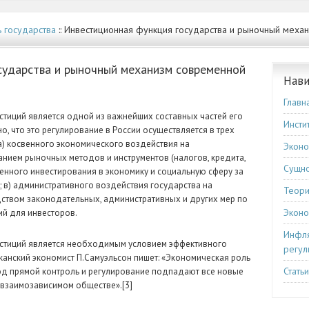
 государства
:: Инвестиционная функция государства и рыночный меха
сударства и рыночный механизм современной
Нави
Главн
стиций является одной из важнейших составных частей его
Инсти
о, что это регулирование в России осуществляется в трех
) косвенного экономического воздействия на
Эконо
анием рыночных методов и инструментов (налогов, кредита,
Сущно
твенного инвестирования в экономику и социальную сферу за
 в) административного воздействия государства на
Теори
ством законодательных, административных и других мер по
Эконо
й для инвесторов.
Инфля
естиций является необходимым условием эффективного
регул
канский экономист П.Самуэльсон пишет: «Экономическая роль
Стать
Под прямой контроль и регулирование подпадают все новые
взаимозависимом обществе».[3]