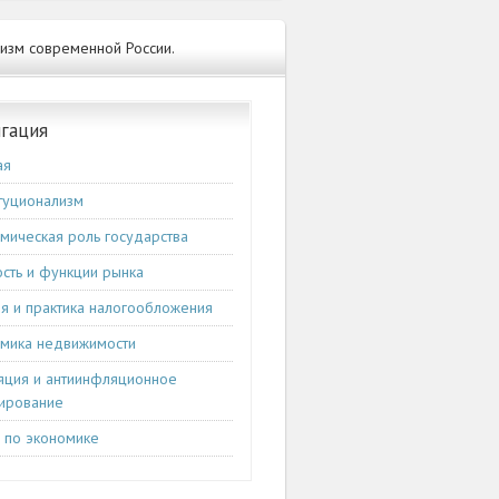
низм современной России.
гация
ая
туционализм
мическая роль государства
сть и функции рынка
я и практика налогообложения
мика недвижимости
ция и антиинфляционное
ирование
и по экономике