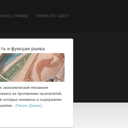
ИСОК СТРАНИЦ
ПОИСК ПО САЙТУ
ть и функции рынка
ак экономический механизм
вался на протяжении тысячелетий,
ие которых менялось и содержание
понятия…
[Читать Далее]