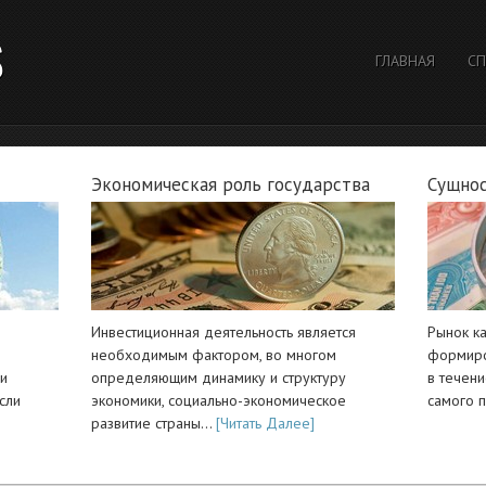
S
ГЛАВНАЯ
СП
Экономическая роль государства
Сущнос
Инвестиционная деятельность является
Рынок к
необходимым фактором, во многом
формиро
ли
определяющим динамику и структуру
в течен
сли
экономики, социально-экономическое
самого 
развитие страны…
[Читать Далее]