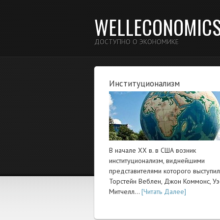
WELLECONOMIC
ДОСТУПНО О ЭКОНОМИКЕ
Институционализм
В начале XX в. в США возник
институционализм, виднейшими
представителями которого выступи
Торстейн Веблен, Джон Коммонс, Уэ
Митчелл…
[Читать Далее]