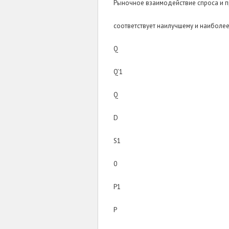
Рыночное взаимодействие спроса и п
соответствует наилучшему и наиболее
Q
Q’1
Q
D
S1
0
P1
P