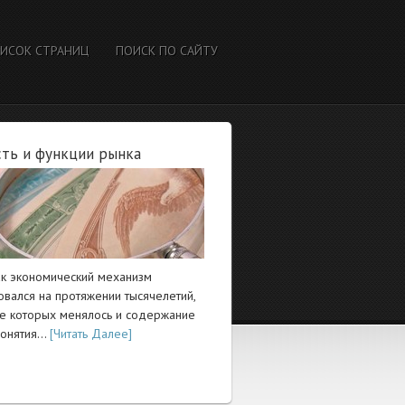
ИСОК СТРАНИЦ
ПОИСК ПО САЙТУ
ть и функции рынка
ак экономический механизм
вался на протяжении тысячелетий,
ие которых менялось и содержание
понятия…
[Читать Далее]