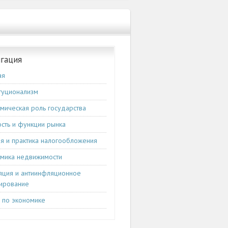
гация
ая
туционализм
мическая роль государства
сть и функции рынка
я и практика налогообложения
мика недвижимости
ция и антиинфляционное
ирование
и по экономике