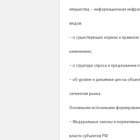
имущества, – информационная инфрас
видов:
− о существующих нормах и правилах
изменениях;
− о структуре спроса и предложения 
− об уровне и динамике цен на объе
сегментам рынка.
Основными источниками формировани
− Федеральные законы и нормативные
власти субъектов РФ;