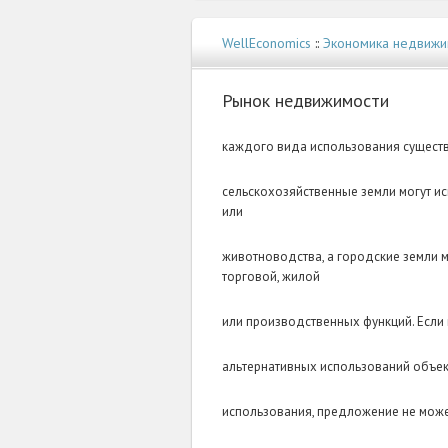
WellEconomics
::
Экономика недвижи
Рынок недвижимости
каждого вида использования существ
сельскохозяйственные земли могут и
или
животноводства, а городские земли м
торговой, жилой
или производственных функций. Есл
альтернативных использований объект
использования, предложение не может