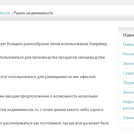
мости
:: Рынок недвижимости
Нави
ует большое разнообразие типов использования. Например,
Главн
Инсти
спользоваться для производства продуктов овощеводства
Эконо
Сущно
огут использоваться для размещения на них офисной,
Теори
Эконо
и мы вводим предположение о возможности нескольких
Инфля
регул
ов недвижимости, то, с точки зрения какого-либо одного
Стать
 рассматриваться как постоянное, так как всегда может быть